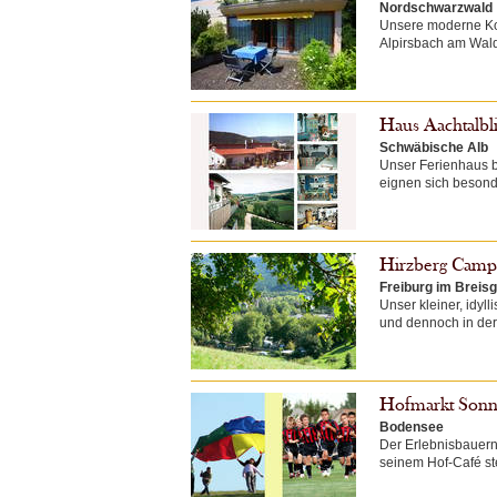
Nordschwarzwald
Unsere moderne Kom
Alpirsbach am Waldr
Haus Aachtalbl
Schwäbische Alb
Unser Ferienhaus 
eignen sich besonde
Hirzberg Camp
Freiburg im Breis
Unser kleiner, idy
und dennoch in der
Hofmarkt Son
Bodensee
Der Erlebnisbauern
seinem Hof-Café ste