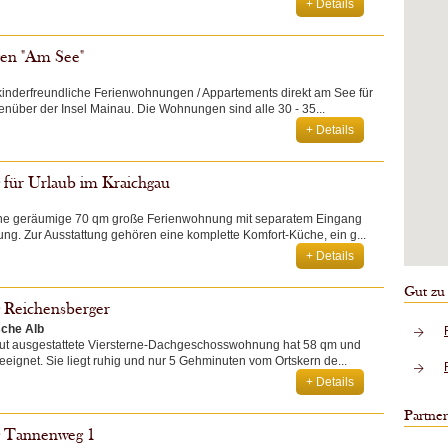
+ Details
en "Am See"
 kinderfreundliche Ferienwohnungen / Appartements direkt am See für
enüber der Insel Mainau. Die Wohnungen sind alle 30 - 35...
+ Details
für Urlaub im Kraichgau
eine geräumige 70 qm große Ferienwohnung mit separatem Eingang
g. Zur Ausstattung gehören eine komplette Komfort-Küche, ein g...
+ Details
Gut zu
 Reichensberger
che Alb
ut ausgestattete Viersterne-Dachgeschosswohnung hat 58 qm und
geeignet. Sie liegt ruhig und nur 5 Gehminuten vom Ortskern de...
+ Details
Partner
 Tannenweg 1