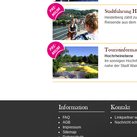
Stadtführung H
Heidelberg zählt zu
Reisende aus dem In
Touristinforma
Hochrheinebene
Im sonnigen Hochr
nahe der Stadt Wald
Information
Kontakt
FAQ
Linkpartner 
AGB
Nachricht sc
Impressum
Sitemap
Datenschutz