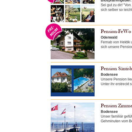
Biosphärengebiet
Sei gut zu dir! "Vo
sich selber so leic
Pension-FeWo
Odenwald
Fernab von Hektik 
sich unsere Pensio
Pension Säntisb
Bodensee
Unsere Pension lieg
Unter ihr erstreckt
Pension Zimm
Bodensee
Unser familiär gefü
Gehminuten vom Bod