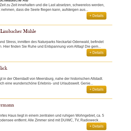
 Schwäbische Alb
n Zeit zu Zeit innehalten und die Last absetzen, schwerelos werden,
ht nehmen, dass die Seele fliegen kann, aufsteigen aus...
+ Details
 Limbacher Mühle
und Stress, inmitten des Naturparks Neckartal-Odenwald, befindet
n. Hier finden Sie Ruhe und Entspannung vom Alltag! Die gem...
+ Details
lick
t in der Oberstadt von Meersburg, nahe der historischen Altstadt.
 sich eine wunderschöne Erlebnis- und Urlaubswelt. Genie...
+ Details
ermann
hrtes Haus liegt in einem zentralen und ruhigen Wohngebiet, ca. 5
ensee entfernt. Alle Zimmer sind mit DU/WC, TV, Radioweck...
+ Details