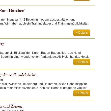
"Zum Hirschen"
 Ihnen insgesamt 42 Betten in modern ausgestatteten und
n. Wir haben auch ein Trainingslager und Trainingsmöglichkeiten
+ Details
erg
Baden! Mit Blick auf den Kurort Baden-Baden, liegt das Hotel
aden in einer wundervollen Parkanlage. Als Hotel hat das Hotel...
+ Details
rgerbüro Gundelsheim
al
kar, zwischen Heidelberg und Heilbronn, ist ein Geheimtipp für
aub in romantisches Ambiente. Schloss Horneck umgeben von saf...
+ Details
tur und Ziegen