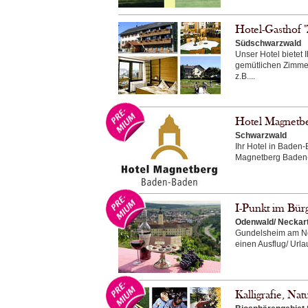
Hotel-Gasthof 
Südschwarzwald
Unser Hotel bietet
gemütlichen Zimmer
z.B....
Hotel Magnetb
Schwarzwald
Ihr Hotel in Baden-
Magnetberg Baden-B
I-Punkt im Bü
Odenwald/ Neckart
Gundelsheim am Nec
einen Ausflug/ Url
Kalligrafie, Na