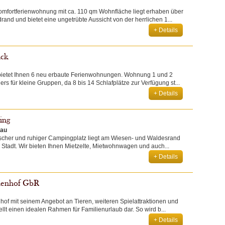
fortferienwohnung mit ca. 110 qm Wohnfläche liegt erhaben über
and und bietet eine ungetrübte Aussicht von der herrlichen 1...
+ Details
ick
bietet Ihnen 6 neu erbaute Ferienwohnungen. Wohnung 1 und 2
rs für kleine Gruppen, da 8 bis 14 Schlafplätze zur Verfügung st...
+ Details
ing
gau
llischer und ruhiger Campingplatz liegt am Wiesen- und Waldesrand
 Stadt. Wir bieten Ihnen Mietzelte, Mietwohnwagen und auch...
+ Details
nenhof GbR
hof mit seinem Angebot an Tieren, weiteren Spielattraktionen und
llt einen idealen Rahmen für Familienurlaub dar. So wird b...
+ Details