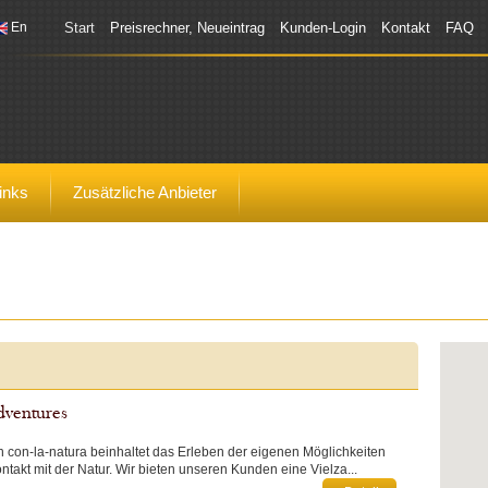
En
Start
Preisrechner, Neueintrag
Kunden-Login
Kontakt
FAQ
inks
Zusätzliche Anbieter
dventures
n con-la-natura beinhaltet das Erleben der eigenen Möglichkeiten
ntakt mit der Natur. Wir bieten unseren Kunden eine Vielza...