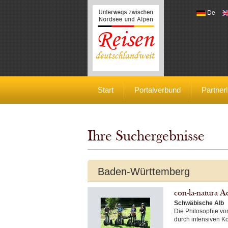
De
Reisen deutschlandweit
Start
Portalverbund
Partnerl
Ihre Suchergebnisse
Baden-Württemberg
con-la-natura A
Schwäbische Alb
Die Philosophie vo
durch intensiven Ko