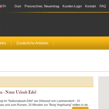
En
Start
Preisrechner, Neueintrag
Kunden-Login
Kontakt
FAQ
inks
Zusätzliche Anbieter
n - Natur Urlaub Eifel
gt im "Nationalpark Eifel" am Ortsrand von Lammersdorf - 15
au und zum Rursee, 20 Minuten zur "Burg Vogelsang" mitten in de...