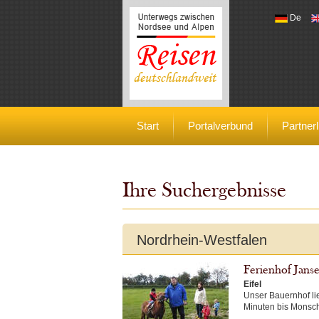
De
Reisen deutschlandweit
Start
Portalverbund
Partnerl
Ihre Suchergebnisse
Nordrhein-Westfalen
Ferienhof Janse
Eifel
Unser Bauernhof lie
Minuten bis Monsch