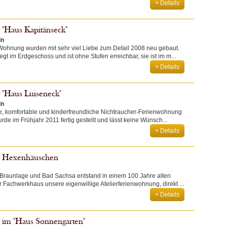
+ Details
"Haus Kapitänseck"
ln
ohnung wurden mit sehr viel Liebe zum Detail 2008 neu gebaut.
t im Erdgeschoss und ist ohne Stufen erreichbar, sie ist im m...
+ Details
"Haus Luiseneck"
ln
e, komfortable und kinderfreundliche Nichtraucher-Ferienwohnung
rde im Frühjahr 2011 fertig gestellt und lässt keine Wünsch...
+ Details
g Hexenhäuschen
Braunlage und Bad Sachsa entstand in einem 100 Jahre alten
r Fachwerkhaus unsere eigenwillige Atelierferienwohnung, direkt ...
+ Details
 im "Haus Sonnengarten"