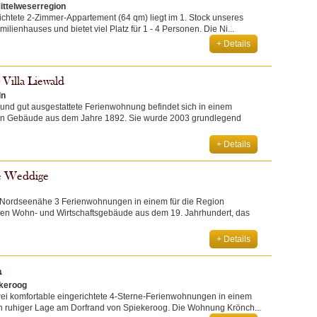
ttelweserregion
chtete 2-Zimmer-Appartement (64 qm) liegt im 1. Stock unseres
ilienhauses und bietet viel Platz für 1 - 4 Personen. Die Ni...
+ Details
Villa Liewald
ln
und gut ausgestattete Ferienwohnung befindet sich in einem
n Gebäude aus dem Jahre 1892. Sie wurde 2003 grundlegend
+ Details
ie Weddige
n Nordseenähe 3 Ferienwohnungen in einem für die Region
chen Wohn- und Wirtschaftsgebäude aus dem 19. Jahrhundert, das
+ Details
n
ekeroog
wei komfortable eingerichtete 4-Sterne-Ferienwohnungen in einem
 ruhiger Lage am Dorfrand von Spiekeroog. Die Wohnung Krönch...