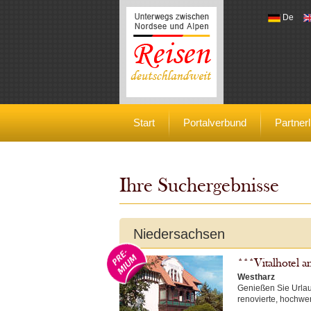
De
Reisen deutschlandweit
Start
Portalverbund
Partnerl
Ihre Suchergebnisse
Niedersachsen
***Vitalhotel a
Westharz
Genießen Sie Urlau
renovierte, hochwer