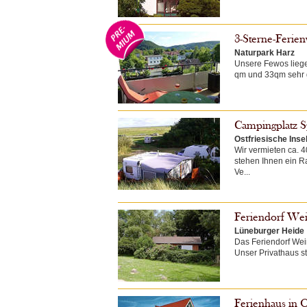
3-Sterne-Ferie
Naturpark Harz
Unsere Fewos liege
qm und 33qm sehr g
Campingplatz S
Ostfriesische Inse
Wir vermieten ca. 
stehen Ihnen ein R
Ve...
Feriendorf We
Lüneburger Heide
Das Feriendorf Wein
Unser Privathaus st
Ferienhaus in O