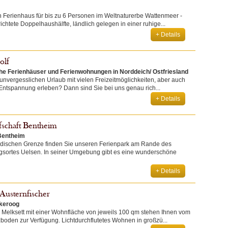
in Ferienhaus für bis zu 6 Personen im Weltnaturerbe Wattenmeer -
chtete Doppelhaushälfte, ländlich gelegen in einer ruhige...
+ Details
olf
che Ferienhäuser und Ferienwohnungen in Norddeich/ Ostfriesland
unvergesslichen Urlaub mit vielen Freizeitmöglichkeiten, aber auch
Entspannung erleben? Dann sind Sie bei uns genau rich...
+ Details
fschaft Bentheim
Bentheim
ndischen Grenze finden Sie unseren Ferienpark am Rande des
ngsortes Uelsen. In seiner Umgebung gibt es eine wunderschöne
+ Details
Austernfischer
ekeroog
Melksett mit einer Wohnfläche von jeweils 100 qm stehen Ihnen vom
zboden zur Verfügung. Lichtdurchflutetes Wohnen in großzü...