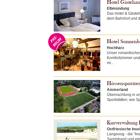
Hotel Gästehau
Elbmündung
Das Hotel & Gästeh
dem Bahnhof und de
Hotel Sonnenb
Hochharz
Unser romantisches
Komfortzimmer und 
mi...
Hössensportze
Ammerland
Übernachtung in un
Sportstätten; wie Sp
Kurverwaltung
Ostfriesische Inse
Langeoog - die "Ins
Sandstrand und eine