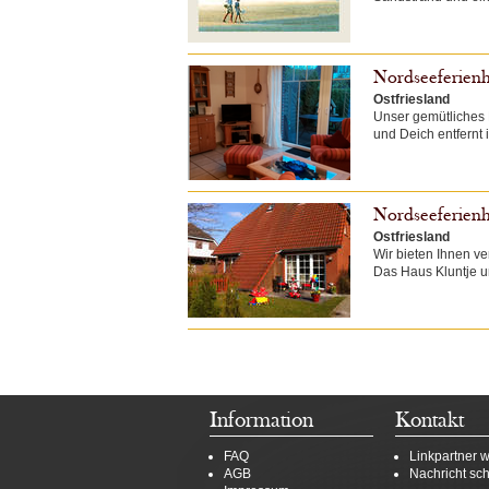
Nordseeferienh
Ostfriesland
Unser gemütliches 
und Deich entfernt
Nordseeferien
Ostfriesland
Wir bieten Ihnen v
Das Haus Kluntje u
Information
Kontakt
FAQ
Linkpartner 
AGB
Nachricht sc