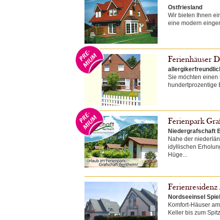
Ostfriesland
Wir bieten Ihnen e
eine modern eingeri
Ferienhäuser D
allergikerfreundli
Sie möchten einen 
hundertprozentige 
Ferienpark Gra
Niedergrafschaft 
Nahe der niederlä
idyllischen Erholu
Hüge...
Ferienresidenz 
Nordseeinsel Spi
Komfort-Häuser am 
Keller bis zum Spit