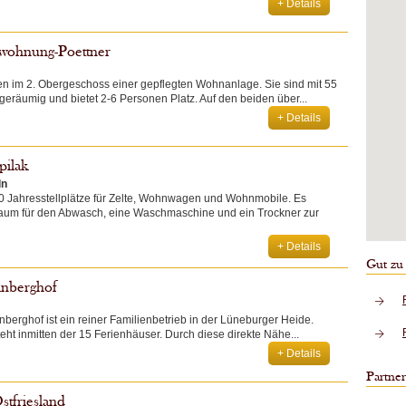
+ Details
nwohnung-Poettner
n im 2. Obergeschoss einer gepflegten Wohnanlage. Sie sind mit 55
eräumig und bietet 2-6 Personen Platz. Auf den beiden über...
+ Details
pilak
ln
40 Jahresstellplätze für Zelte, Wohnwagen und Wohnmobile. Es
aum für den Abwasch, eine Waschmaschine und ein Trockner zur
+ Details
Gut zu
inberghof
berghof ist ein reiner Familienbetrieb in der Lüneburger Heide.
eht inmitten der 15 Ferienhäuser. Durch diese direkte Nähe...
+ Details
Partner
stfriesland