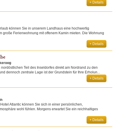
+ Details
rlaub können Sie in unserem Landhaus eine hochwertig
 qm große Ferienwohnung mit offenem Kamin mieten. Die Wohnung
+ Details
lbe
ekeroog
 nordöstlichen Teil des Inseldorfes direkt am Nordrand zu den
nd dennoch zentrale Lage ist der Grundstein für Ihre Erholun...
+ Details
ln
Hotel Atlantic können Sie sich in einer persönlichen,
sphäre wohl fühlen. Morgens erwartet Sie ein reichhaltiges
+ Details