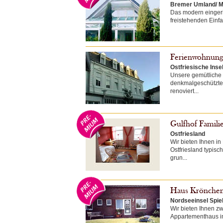
Bremer Umland/ Mi
Das modern eingeri
freistehenden Einfam
Ferienwohnung 
Ostfriesische Inse
Unsere gemütliche 
denkmalgeschützte
renoviert...
Gulfhof Famil
Ostfriesland
Wir bieten Ihnen i
Ostfriesland typis
grun...
Haus Krönche
Nordseeinsel Spi
Wir bieten Ihnen z
Appartementhaus in