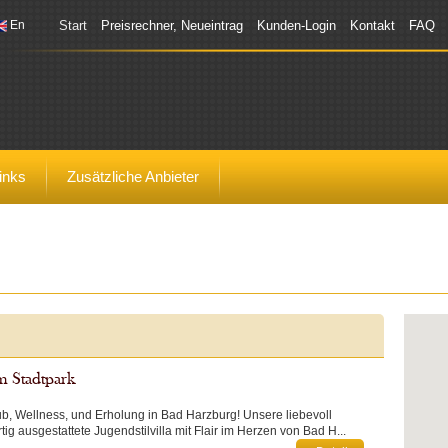
En
Start
Preisrechner, Neueintrag
Kunden-Login
Kontakt
FAQ
inks
Zusätzliche Anbieter
m Stadtpark
b, Wellness, und Erholung in Bad Harzburg! Unsere liebevoll
tig ausgestattete Jugendstilvilla mit Flair im Herzen von Bad H...