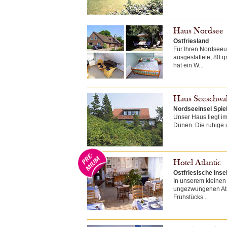
Haus Nordsee
Ostfriesland
Für Ihren Nordseeu
ausgestattete, 80
hat ein W...
Haus Seeschwa
Nordseeinsel Spi
Unser Haus liegt im
Dünen. Die ruhige u
Hotel Atlantic
Ostfriesische Inse
In unserem kleinen 
ungezwungenen Atmo
Frühstücks...