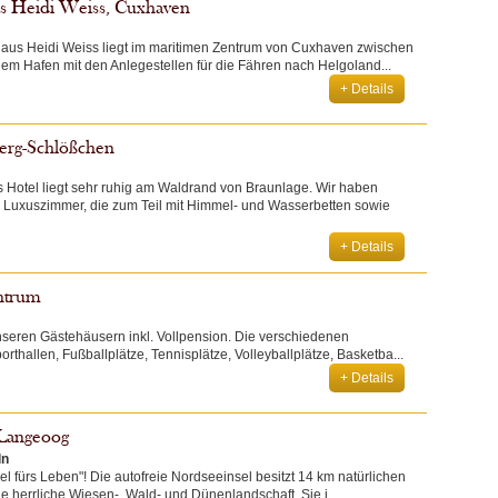
s Heidi Weiss, Cuxhaven
aus Heidi Weiss liegt im maritimen Zentrum von Cuxhaven zwischen
m Hafen mit den Anlegestellen für die Fähren nach Helgoland...
+ Details
erg-Schlößchen
 Hotel liegt sehr ruhig am Waldrand von Braunlage. Wir haben
Luxuszimmer, die zum Teil mit Himmel- und Wasserbetten sowie
+ Details
ntrum
seren Gästehäusern inkl. Vollpension. Die verschiedenen
orthallen, Fußballplätze, Tennisplätze, Volleyballplätze, Basketba...
+ Details
 Langeoog
ln
el fürs Leben"! Die autofreie Nordseeinsel besitzt 14 km natürlichen
 herrliche Wiesen-, Wald- und Dünenlandschaft. Sie i...