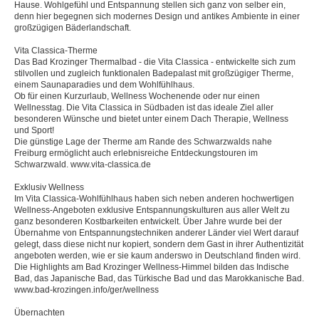
Hause. Wohlgefühl und Entspannung stellen sich ganz von selber ein,
denn hier begegnen sich modernes Design und antikes Ambiente in einer
großzügigen Bäderlandschaft.
Vita Classica-Therme
Das Bad Krozinger Thermalbad - die Vita Classica - entwickelte sich zum
stilvollen und zugleich funktionalen Badepalast mit großzügiger Therme,
einem Saunaparadies und dem Wohlfühlhaus.
Ob für einen Kurzurlaub, Wellness Wochenende oder nur einen
Wellnesstag. Die Vita Classica in Südbaden ist das ideale Ziel aller
besonderen Wünsche und bietet unter einem Dach Therapie, Wellness
und Sport!
Die günstige Lage der Therme am Rande des Schwarzwalds nahe
Freiburg ermöglicht auch erlebnisreiche Entdeckungstouren im
Schwarzwald. www.vita-classica.de
Exklusiv Wellness
Im Vita Classica-Wohlfühlhaus haben sich neben anderen hochwertigen
Wellness-Angeboten exklusive Entspannungskulturen aus aller Welt zu
ganz besonderen Kostbarkeiten entwickelt. Über Jahre wurde bei der
Übernahme von Entspannungstechniken anderer Länder viel Wert darauf
gelegt, dass diese nicht nur kopiert, sondern dem Gast in ihrer Authentizität
angeboten werden, wie er sie kaum anderswo in Deutschland finden wird.
Die Highlights am Bad Krozinger Wellness-Himmel bilden das Indische
Bad, das Japanische Bad, das Türkische Bad und das Marokkanische Bad.
www.bad-krozingen.info/ger/wellness
Übernachten