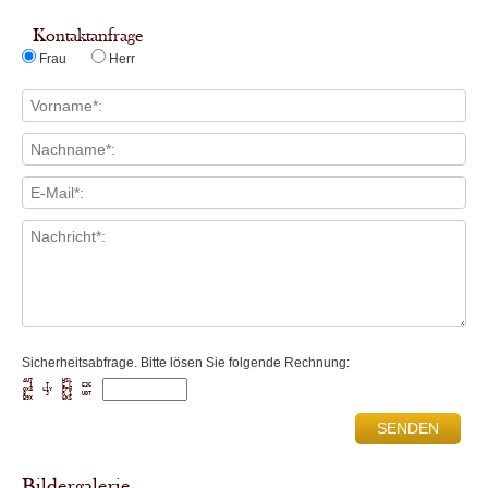
Kontaktanfrage
Frau
Herr
Sicherheitsabfrage. Bitte lösen Sie folgende Rechnung:
4U7         HSL      

  1    T    E L   E3G

QX4   L1Y   PPW      

8      J    R 1   UDT

Bildergalerie