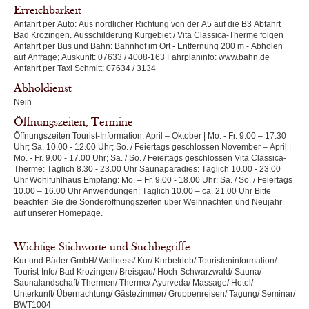
Erreichbarkeit
Anfahrt per Auto: Aus nördlicher Richtung von der A5 auf die B3 Abfahrt
Bad Krozingen. Ausschilderung Kurgebiet / Vita Classica-Therme folgen
Anfahrt per Bus und Bahn: Bahnhof im Ort - Entfernung 200 m - Abholen
auf Anfrage; Auskunft: 07633 / 4008-163 Fahrplaninfo: www.bahn.de
Anfahrt per Taxi Schmitt: 07634 / 3134
Abholdienst
Nein
Öffnungszeiten, Termine
Öffnungszeiten Tourist-Information: April – Oktober | Mo. - Fr. 9.00 – 17.30
Uhr; Sa. 10.00 - 12.00 Uhr; So. / Feiertags geschlossen November – April |
Mo. - Fr. 9.00 - 17.00 Uhr; Sa. / So. / Feiertags geschlossen Vita Classica-
Therme: Täglich 8.30 - 23.00 Uhr Saunaparadies: Täglich 10.00 - 23.00
Uhr Wohlfühlhaus Empfang: Mo. – Fr. 9.00 - 18.00 Uhr; Sa. / So. / Feiertags
10.00 – 16.00 Uhr Anwendungen: Täglich 10.00 – ca. 21.00 Uhr Bitte
beachten Sie die Sonderöffnungszeiten über Weihnachten und Neujahr
auf unserer Homepage.
Wichtige Stichworte und Suchbegriffe
Kur und Bäder GmbH/ Wellness/ Kur/ Kurbetrieb/ Touristeninformation/
Tourist-Info/ Bad Krozingen/ Breisgau/ Hoch-Schwarzwald/ Sauna/
Saunalandschaft/ Thermen/ Therme/ Ayurveda/ Massage/ Hotel/
Unterkunft/ Übernachtung/ Gästezimmer/ Gruppenreisen/ Tagung/ Seminar/
BWT1004