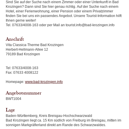
Sind Sie auf der Suche nach einem Zimmer oder einer Unterkunft in Bad
Krozingen? Dann sind Sie hier genau richtig. Auf der Suche nach einem
Hotel, einer Ferienwohnung, einer Pension oder einem Privatzimmer
finden Sie bei uns ein passendes Angebot. Unsere Tourist-Information hilft
Ihnen gerne weiter!
Tel. 07633/4008-163 oder per Mail an tourist.info@bad-krozingen.info
Anschrift
Vita Classica-Therme Bad Krozingen
Herbert-Hellmann-Allee 12
79189 Bad Krozingen
Tel: 07633/4008-163
Fax: 07633 4008122
Homepage:
www.bad-krozingen.info
Angebotsnummer
BWT1004
Lage
Baden-Württemberg, Kreis Breisgau-Hochschwarzwald
Bad Krozingen liegt ca. 15 Km südlich von Freiburg im Breisgau, mitten im
sonnigen Markgräflerland direkt am Rande des Schwarzwaldes.