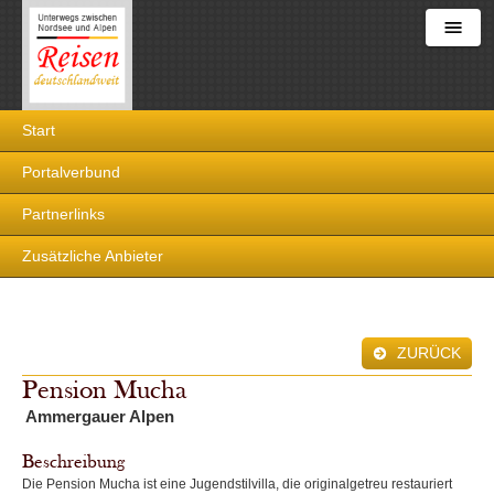
Reisen
Start
deutschlandweit
Portalverbund
Partnerlinks
Zusätzliche Anbieter
ZURÜCK
Pension Mucha
Ammergauer Alpen
Beschreibung
Die Pension Mucha ist eine Jugendstilvilla, die originalgetreu restauriert