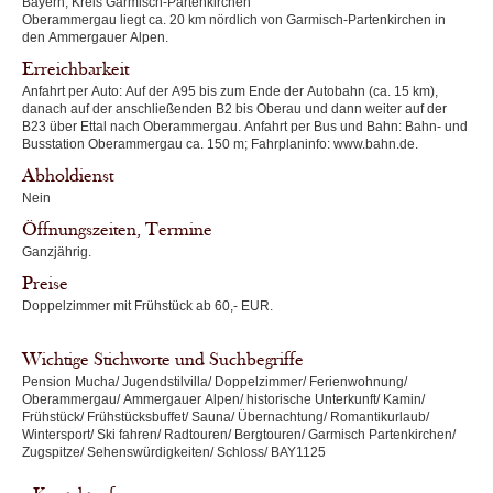
Bayern, Kreis Garmisch-Partenkirchen
Oberammergau liegt ca. 20 km nördlich von Garmisch-Partenkirchen in
den Ammergauer Alpen.
Erreichbarkeit
Anfahrt per Auto: Auf der A95 bis zum Ende der Autobahn (ca. 15 km),
danach auf der anschließenden B2 bis Oberau und dann weiter auf der
B23 über Ettal nach Oberammergau. Anfahrt per Bus und Bahn: Bahn- und
Busstation Oberammergau ca. 150 m; Fahrplaninfo: www.bahn.de.
Abholdienst
Nein
Öffnungszeiten, Termine
Ganzjährig.
Preise
Doppelzimmer mit Frühstück ab 60,- EUR.
Wichtige Stichworte und Suchbegriffe
Pension Mucha/ Jugendstilvilla/ Doppelzimmer/ Ferienwohnung/
Oberammergau/ Ammergauer Alpen/ historische Unterkunft/ Kamin/
Frühstück/ Frühstücksbuffet/ Sauna/ Übernachtung/ Romantikurlaub/
Wintersport/ Ski fahren/ Radtouren/ Bergtouren/ Garmisch Partenkirchen/
Zugspitze/ Sehenswürdigkeiten/ Schloss/ BAY1125