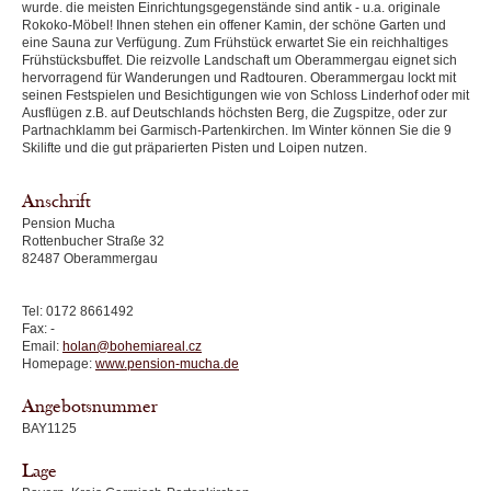
wurde. die meisten Einrichtungsgegenstände sind antik - u.a. originale
Rokoko-Möbel! Ihnen stehen ein offener Kamin, der schöne Garten und
eine Sauna zur Verfügung. Zum Frühstück erwartet Sie ein reichhaltiges
Frühstücksbuffet. Die reizvolle Landschaft um Oberammergau eignet sich
hervorragend für Wanderungen und Radtouren. Oberammergau lockt mit
seinen Festspielen und Besichtigungen wie von Schloss Linderhof oder mit
Ausflügen z.B. auf Deutschlands höchsten Berg, die Zugspitze, oder zur
Partnachklamm bei Garmisch-Partenkirchen. Im Winter können Sie die 9
Skilifte und die gut präparierten Pisten und Loipen nutzen.
Anschrift
Pension Mucha
Rottenbucher Straße 32
82487 Oberammergau
Tel: 0172 8661492
Fax: -
Email:
holan@bohemiareal.cz
Homepage:
www.pension-mucha.de
Angebotsnummer
BAY1125
Lage