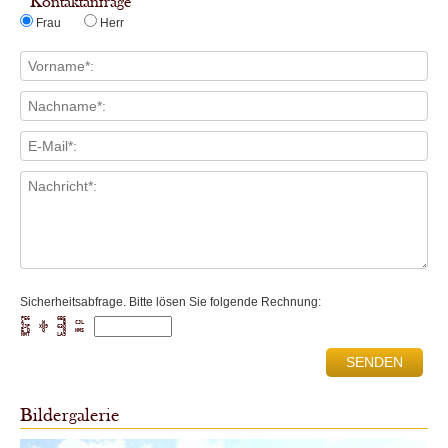
Kontaktanfrage
Frau
Herr
Sicherheitsabfrage. Bitte lösen Sie folgende Rechnung:
PE6         GB5      

A      W      B   CJL

JJP   XN9   G3O      

E D    Q      M   NMS

Bildergalerie