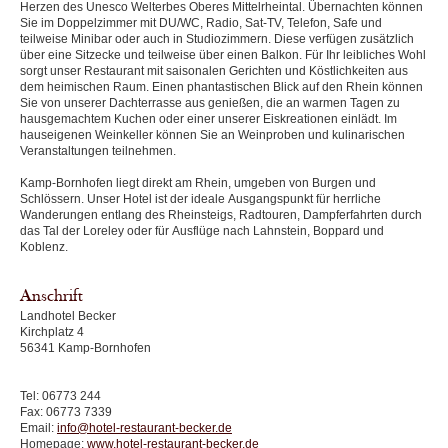
Herzen des Unesco Welterbes Oberes Mittelrheintal. Übernachten können
Sie im Doppelzimmer mit DU/WC, Radio, Sat-TV, Telefon, Safe und
teilweise Minibar oder auch in Studiozimmern. Diese verfügen zusätzlich
über eine Sitzecke und teilweise über einen Balkon. Für Ihr leibliches Wohl
sorgt unser Restaurant mit saisonalen Gerichten und Köstlichkeiten aus
dem heimischen Raum. Einen phantastischen Blick auf den Rhein können
Sie von unserer Dachterrasse aus genießen, die an warmen Tagen zu
hausgemachtem Kuchen oder einer unserer Eiskreationen einlädt. Im
hauseigenen Weinkeller können Sie an Weinproben und kulinarischen
Veranstaltungen teilnehmen.
Kamp-Bornhofen liegt direkt am Rhein, umgeben von Burgen und
Schlössern. Unser Hotel ist der ideale Ausgangspunkt für herrliche
Wanderungen entlang des Rheinsteigs, Radtouren, Dampferfahrten durch
das Tal der Loreley oder für Ausflüge nach Lahnstein, Boppard und
Koblenz.
Anschrift
Landhotel Becker
Kirchplatz 4
56341 Kamp-Bornhofen
Tel: 06773 244
Fax: 06773 7339
Email:
info@hotel-restaurant-becker.de
Homepage:
www.hotel-restaurant-becker.de