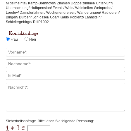
Mittelrheintal/ Kamp-Bornhofen/ Zimmer/ Doppelzimmer/ Unterkunft/
Übernachtung/ Halbpension/ Events/ Wein/ Weinkeller/ Weinprobe/
Loreley/ Dampferfahrten/ Wochenendreisen/ Wanderungen/ Radtouren/
Bingen/ Burgen/ Schlösser/ Goar/ Kaub/ Koblenz/ Lahnstein/
Schiefergebirge/ RHP1002
Kontaktanfrage
Frau
Herr
Sicherheitsabfrage. Bitte lösen Sie folgende Rechnung:
 H          9P9      

WG     6      3   LX8

 8    SSA     G      

 T     U      4   A9I
