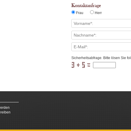
Kontaktanfrage
Frau
Herr
Sicherheitsabfrage. Bitte lösen Sie 
J83         R2D      

  F    J    N     WLH

7K9   GCK   STO      

  Q    Q      B   YNJ

werden
hreiben