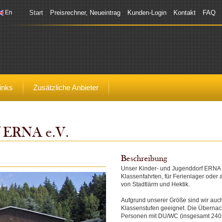
En
Start
Preisrechner, Neueintrag
Kunden-Login
Kontakt
FAQ
inks
Zusätzliche Anbieter
f ERNA e.V.
Beschreibung
Unser Kinder- und Jugenddorf ERNA i
Klassenfahrten, für Ferienlager oder
von Stadtlärm und Hektik.
Aufgrund unserer Größe sind wir auc
Klassenstufen geeignet. Die Übernach
Personen mit DU/WC (insgesamt 240 