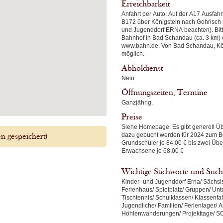
Erreichbarkeit
Anfahrt per Auto: Auf der A17 Ausfahrt Pirna (ca. 15 km) bis Pirna und dort auf die
B172 über Königstein nach Gohrisch u
und Jugenddorf ERNA beachten). Bitte der Hotel
Bahnhof in Bad Schandau (ca. 3 km) o
www.bahn.de. Von Bad Schandau, Köni
möglich.
Abholdienst
Nein
Öffnungszeiten, Termine
Ganzjährig.
Preise
Siehe Homepage. Es gibt generell Üb
dazu gebucht werden für 2024 zum Beispiel 2 Übernachtungen mit Vollverpflegung für
 gespeichert)
Grundschüler je 84,00 € bis zwei Üb
Erwachsene je 68,00 €
Wichtige Stichworte und Such
Kinder- und Jugenddorf Erna/ Sächsi
Ferienhaus/ Spielplatz/ Gruppen/ Unte
Tischtennis/ Schulklassen/ Klassenfa
Jugendliche/ Familien/ Ferienlager/
Höhlenwanderungen/ Projekttage/ 