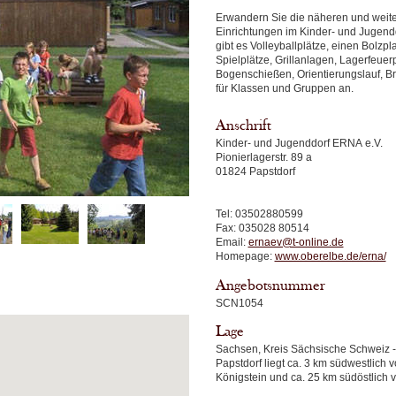
Erwandern Sie die näheren und weiter
Einrichtungen im Kinder- und Jugend
gibt es Volleyballplätze, einen Bolzplatz, Basketballplätze, Tischtennisanlagen,
Spielplätze, Grillanlagen, Lagerfeuerp
Bogenschießen, Orientierungslauf, Br
für Klassen und Gruppen an.
Anschrift
Kinder- und Jugenddorf ERNA e.V.
Pionierlagerstr. 89 a
01824 Papstdorf
Tel: 03502880599
Fax: 035028 80514
Email:
ernaev@t-online.de
Homepage:
www.oberelbe.de/erna/
Angebotsnummer
SCN1054
Lage
Sachsen, Kreis Sächsische Schweiz -
Papstdorf liegt ca. 3 km südwestlich
Königstein und ca. 25 km südöstlich 