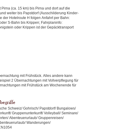
nd weiter bis Papstdorf (Ausschilderung Kinder-
route H folgen Anfahrt per Bahn:
der S-Bahn bis Krippen; Fahrplaninfo:
gstein oder Krippen ist der Gepäcktransport
ernachtung mit Frühstück. Alles andere kann
ernachtungen mit Frühstück am Wochenende für
begriffe
sche Schweiz/ Gohrisch/ Papstdorf/ Bungalows/
rkunft/ Gruppenunterkunft/ Volleyball/ Seminare/
hrten/ Abenteuerurlaub/ Gruppenreisen/
 Abenteuerurlaub/ Wanderungen/
SCN1054