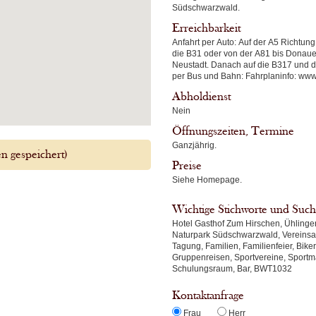
Südschwarzwald.
Erreichbarkeit
Anfahrt per Auto: Auf der A5 Richtung Freiburg Abfahrt Freiburg Mitte (ca. 60 km) auf
die B31 oder von der A81 bis Donaues
Neustadt. Danach auf die B317 und dann a
per Bus und Bahn: Fahrplaninf
Abholdienst
Nein
Öffnungszeiten, Termine
Ganzjährig.
 gespeichert)
Preise
Siehe Homepage.
Wichtige Stichworte und Such
Hotel Gasthof Zum Hirschen, Ühlinge
Naturpark Südschwarzwald, Vereinsau
Tagung, Familien, Familienfeier, Bike
Gruppenreisen, Sportvereine, Sportm
Schulungsraum, Bar, BWT1032
Kontaktanfrage
Frau
Herr