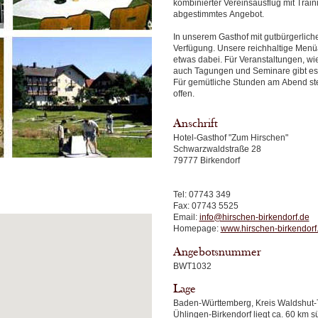
kombinierter Vereinsausflug mit Trainin
abgestimmtes Angebot.
In unserem Gasthof mit gutbürgerlich
Verfügung. Unsere reichhaltige Menü
etwas dabei. Für Veranstaltungen, wie
auch Tagungen und Seminare gibt es 
Für gemütliche Stunden am Abend ste
offen.
Anschrift
Hotel-Gasthof "Zum Hirschen"
Schwarzwaldstraße 28
79777 Birkendorf
Tel: 07743 349
Fax: 07743 5525
Email:
info@hirschen-birkendorf.de
Homepage:
www.hirschen-birkendorf
Angebotsnummer
BWT1032
Lage
Baden-Württemberg, Kreis Waldshut
Ühlingen-Birkendorf liegt ca. 60 km s