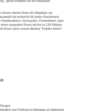
g - gerne erstellen wir Ihr individuell
er Küche stehen Ihnen 60 Sitzplätze zur
auswahl hat sicherlich für jeden Geschmack
 Familienfeiern, Hochzeiten, Firmenfeiern, aber
einen separaten Raum mit bis zu 130 Plätzen.
ht Ihnen dann unsere Bierbar "Hopfen-Keller"
.de
-Tiengen
üdöstlich von Freiburg im Breisgau im Naturpark