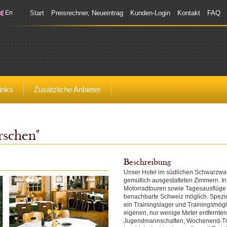
En
Start
Preisrechner, Neueintrag
Kunden-Login
Kontakt
FAQ
inks
Zusätzliche Anbieter
rschen"
Beschreibung
Unser Hotel im südlichen Schwarzwal
gemütlich ausgestatteten Zimmern. I
Motorradtouren sowie Tagesausflüge
benachbarte Schweiz möglich. Speziel
ein Trainingslager und Trainingsmögl
eigenen, nur wenige Meter entfernten
Jugendmannschaften, Wochenend-Tra