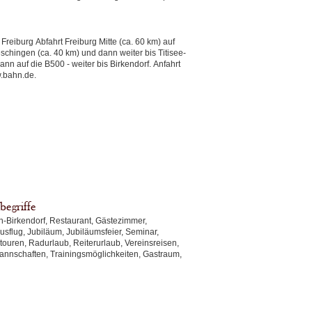
chingen (ca. 40 km) und dann weiter bis Titisee-
uf die B500 - weiter bis Birkendorf. Anfahrt
o: www.bahn.de.
begriffe
n-Birkendorf, Restaurant, Gästezimmer,
sflug, Jubiläum, Jubiläumsfeier, Seminar,
rtouren, Radurlaub, Reiterurlaub, Vereinsreisen,
annschaften, Trainingsmöglichkeiten, Gastraum,