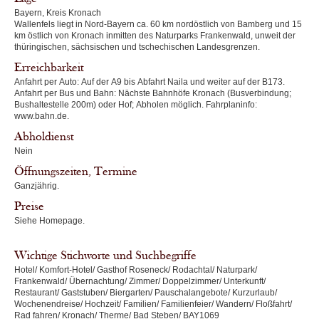
Bayern, Kreis Kronach
Wallenfels liegt in Nord-Bayern ca. 60 km nordöstlich von Bamberg und 15
km östlich von Kronach inmitten des Naturparks Frankenwald, unweit der
thüringischen, sächsischen und tschechischen Landesgrenzen.
Erreichbarkeit
Anfahrt per Auto: Auf der A9 bis Abfahrt Naila und weiter auf der B173.
Anfahrt per Bus und Bahn: Nächste Bahnhöfe Kronach (Busverbindung;
Bushaltestelle 200m) oder Hof; Abholen möglich. Fahrplaninfo:
www.bahn.de.
Abholdienst
Nein
Öffnungszeiten, Termine
Ganzjährig.
Preise
Siehe Homepage.
Wichtige Stichworte und Suchbegriffe
Hotel/ Komfort-Hotel/ Gasthof Roseneck/ Rodachtal/ Naturpark/
Frankenwald/ Übernachtung/ Zimmer/ Doppelzimmer/ Unterkunft/
Restaurant/ Gaststuben/ Biergarten/ Pauschalangebote/ Kurzurlaub/
Wochenendreise/ Hochzeit/ Familien/ Familienfeier/ Wandern/ Floßfahrt/
Rad fahren/ Kronach/ Therme/ Bad Steben/ BAY1069