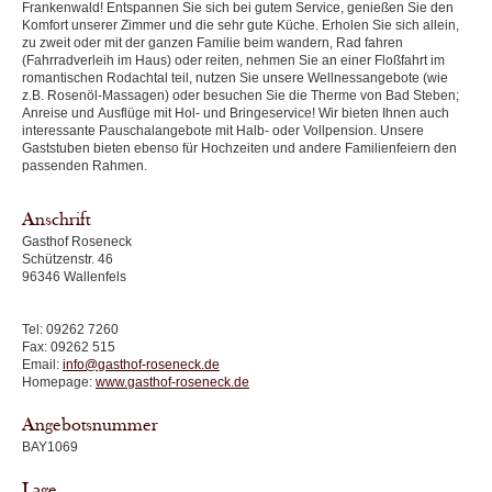
Frankenwald! Entspannen Sie sich bei gutem Service, genießen Sie den
Komfort unserer Zimmer und die sehr gute Küche. Erholen Sie sich allein,
zu zweit oder mit der ganzen Familie beim wandern, Rad fahren
(Fahrradverleih im Haus) oder reiten, nehmen Sie an einer Floßfahrt im
romantischen Rodachtal teil, nutzen Sie unsere Wellnessangebote (wie
z.B. Rosenöl-Massagen) oder besuchen Sie die Therme von Bad Steben;
Anreise und Ausflüge mit Hol- und Bringeservice! Wir bieten Ihnen auch
interessante Pauschalangebote mit Halb- oder Vollpension. Unsere
Gaststuben bieten ebenso für Hochzeiten und andere Familienfeiern den
passenden Rahmen.
Anschrift
Gasthof Roseneck
Schützenstr. 46
96346 Wallenfels
Tel: 09262 7260
Fax: 09262 515
Email:
info@gasthof-roseneck.de
Homepage:
www.gasthof-roseneck.de
Angebotsnummer
BAY1069
Lage