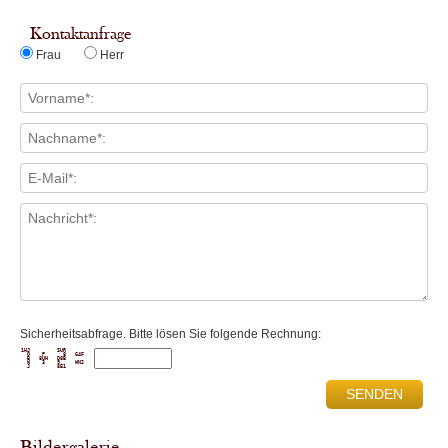
Kontaktanfrage
Frau
Herr
Sicherheitsabfrage. Bitte lösen Sie folgende Rechnung:
1HJ         SUR      

  O    P      8   G4F

  B   8UH   D8B      

  W    3    9     WN2

Bildergalerie