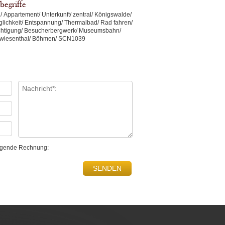
begriffe
 Appartement/ Unterkunft/ zentral/ Königswalde/
glichkeit/ Entspannung/ Thermalbad/ Rad fahren/
ichtigung/ Besucherbergwerk/ Museumsbahn/
rwiesenthal/ Böhmen/ SCN1039
folgende Rechnung: