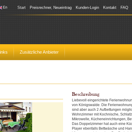
En
Start
Preisrechner, Neueintrag
Kunden-Login
Kontakt
FAQ
inks
Zusätzliche Anbieter
Beschreibung
Liebevoll eingerichtete Ferienwohnu
von Königswalde. Die Ferienwohnung i
sind aber auch 2 Aufbettungen möglich)
Wohnzimmer mit Kochnische, Schlafz
Mikrowelle, Kücheneinrichtungen, B
Das Doppelzimmer hat auch eine Küc
Player ebenfalls Bettwäsche und Han