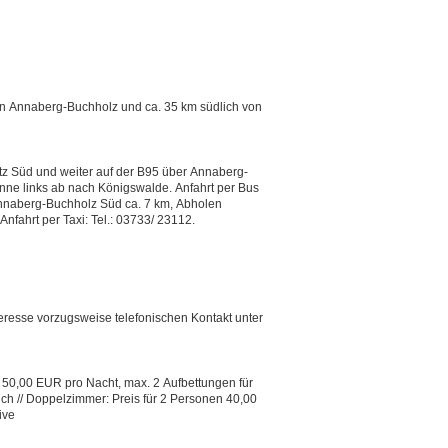
von Annaberg-Buchholz und ca. 35 km südlich von
 ab nach Königswalde. Anfahrt per Bus
möglich; Fahrplaninfo: www.bahn.de. Anfahrt per Taxi: Tel.: 03733/ 23112.
teresse vorzugsweise telefonischen Kontakt unter
 50,00 EUR pro Nacht, max. 2 Aufbettungen für
ch // Doppelzimmer: Preis für 2 Personen 40,00
ive