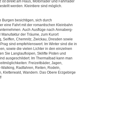
 ist direkt am Haus, Motorräder und Fahrräder
tellt werden. Kleintiere sind möglich.
.
 Burgen besichtigen, sich durch
r eine Fahrt mit der romantischen Kleinbahn
unternehmen. Auch Ausflüge nach Annaberg-
 Manufaktur der Träume, zum Kurort
 Seiffen, Chemnitz, Zwickau, Dresden sowie
rag sind empfehlenswert. Im Winter sind die in
n, sowie die vielen Lichter in den einzelnen
 Sie Langlaufloipen, Skilifte Pisten und
nd ausgeschildert. Im Thermalbad kann man
eitmöglichkeiten: Freizeitbäder, Jagen,
-Walking, Radfahren, Reiten, Rodeln,
, Kletterwald, Wandern. Das Obere Erzgebirge
!