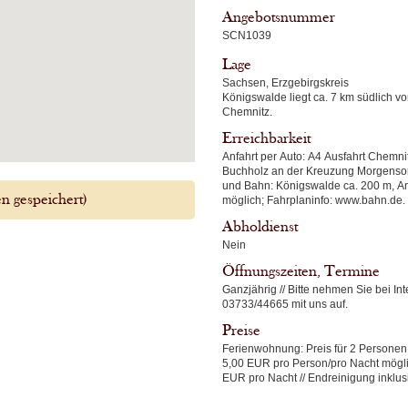
Angebotsnummer
SCN1039
Lage
Sachsen, Erzgebirgskreis
Königswalde liegt ca. 7 km südlich 
Chemnitz.
Erreichbarkeit
Anfahrt per Auto: A4 Ausfahrt Chemnitz Süd und weiter auf der B95 über Annaberg-
Buchholz an der Kreuzung Morgensonne links
und Bahn: Königswalde ca. 200 m, Annaberg-Buchholz Süd ca. 7 km, Abholen
 gespeichert)
Abholdienst
Nein
Öffnungszeiten, Termine
Ganzjährig // Bitte nehmen Sie bei In
03733/44665 mit uns auf.
Preise
Ferienwohnung: Preis für 2 Personen
5,00 EUR pro Person/pro Nacht mögli
EUR pro Nacht // Endreinigung inklus