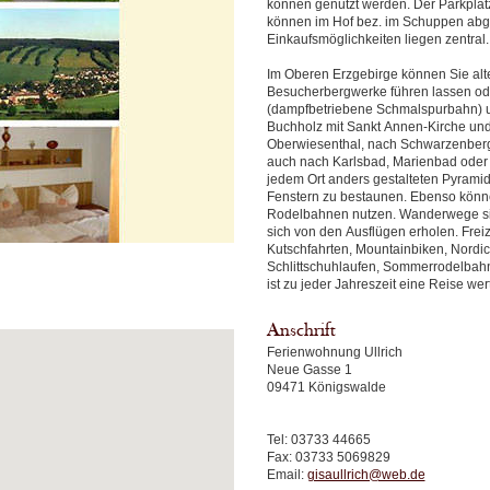
können genutzt werden. Der Parkplatz
können im Hof bez. im Schuppen abges
Einkaufsmöglichkeiten liegen zentral
Im Oberen Erzgebirge können Sie alte
Besucherbergwerke führen lassen ode
(dampfbetriebene Schmalspurbahn) 
Buchholz mit Sankt Annen-Kirche und
Oberwiesenthal, nach Schwarzenberg,
auch nach Karlsbad, Marienbad oder P
jedem Ort anders gestalteten Pyramide
Fenstern zu bestaunen. Ebenso können
Rodelbahnen nutzen. Wanderwege si
sich von den Ausflügen erholen. Freiz
Kutschfahrten, Mountainbiken, Nordic
Schlittschuhlaufen, Sommerrodelbahn
ist zu jeder Jahreszeit eine Reise wert
Anschrift
Ferienwohnung Ullrich
Neue Gasse 1
09471 Königswalde
Tel: 03733 44665
Fax: 03733 5069829
Email:
gisaullrich@web.de