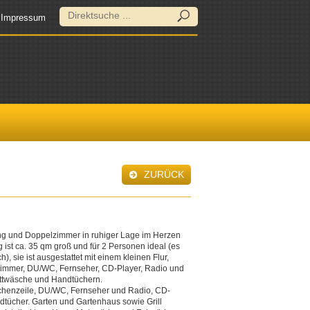
Impressum
ZURÜCK
ng und Doppelzimmer in ruhiger Lage im Herzen
st ca. 35 qm groß und für 2 Personen ideal (es
, sie ist ausgestattet mit einem kleinen Flur,
immer, DU/WC, Fernseher, CD-Player, Radio und
ettwäsche und Handtüchern.
henzeile, DU/WC, Fernseher und Radio, CD-
dtücher. Garten und Gartenhaus sowie Grill