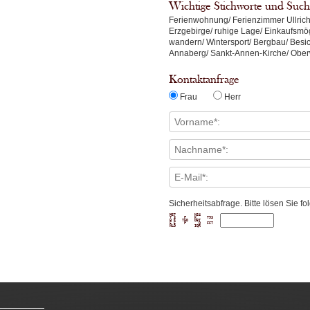
Wichtige Stichworte und Such
Ferienwohnung/ Ferienzimmer Ullrich/
Erzgebirge/ ruhige Lage/ Einkaufsmö
wandern/ Wintersport/ Bergbau/ Bes
Annaberg/ Sankt-Annen-Kirche/ Obe
Kontaktanfrage
Frau
Herr
Sicherheitsabfrage. Bitte lösen Sie 
M67         NS4      

7 3    P    K     T93

H K   TFD   DBT      

5 5    P      O   FFT
