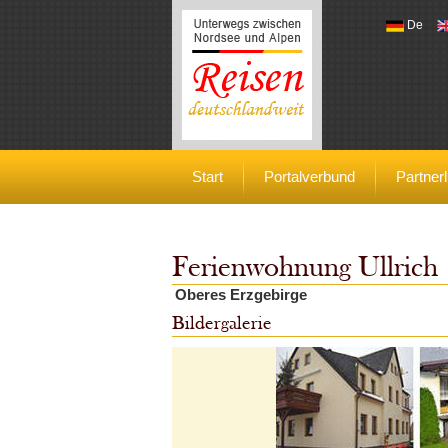
De
Reisen deutschlandweit
Start
Portalverbund
Partnerl
Ferienwohnung Ullrich
Oberes Erzgebirge
Bildergalerie