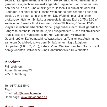
sowie für Langzeitaufenthalte für 1 - 4 Personen. Das Wohnzimmer lädt
geradezu ein, nach einem anstrengenden Tag in der Stadt oder im Büro
den Abend in aller Ruhe ausklingen zu lassen. Ob nun allein oder mit
Freunden, bei einer guten Flasche Wein oder einem schönen Essen zu
zweit, es wird Ihnen an nichts fehlen. Das Wohnzimmer ist mit einem
großen, gemütlichen Schlafsofa ausgestattet (Liegefläche 1,75 x 2,00 m),
sowie einer Essecke für 4 Personen, Kabel-TV, Radio, CD- und DVD-
Player. Ein nicht unerheblicher Vorteil gegenüber einem Hotel, gerade für
Langzeitaufenthalte, ist die neue, voll ausgestattete Küche mit praktischer
Frühstücksecke, Kühlschrank, großem Gefrierfach, Mikrowelle,
Geschirrspüler, Kaffeemaschine, Wasserkocher, Toaster, etc. Auch im neu
sanierten Duschbad, sowie dem Schlafzimmer mit großzügigem
Doppelbett (1,60 x 2,00 m), Kabel-TV und Wecker brauchen Sie nicht auf
den gewohnten Bettwäsche- und Handtuchservice zu verzichten.
Anschrift
Fair-Wohnen
Ausschläger Weg 73
20537 Hamburg
Tel: 0177 2318540
Fax: -
Email:
Info@fair-wohnen.de
Homepage:
www.fair-wohnen.de
Angebotsnummer