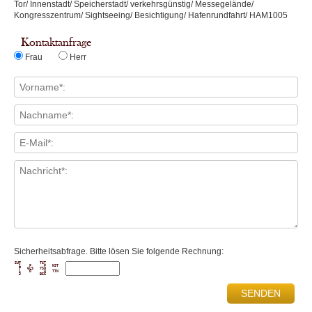
Tor/ Innenstadt/ Speicherstadt/ verkehrsgünstig/ Messegelände/
Kongresszentrum/ Sightseeing/ Besichtigung/ Hafenrundfahrt/ HAM1005
Kontaktanfrage
Frau
Herr
Sicherheitsabfrage. Bitte lösen Sie folgende Rechnung:
SUF         T6T      

  1    F      F   NST

  P   GLS   7SU      

  L    D      4   TTN
